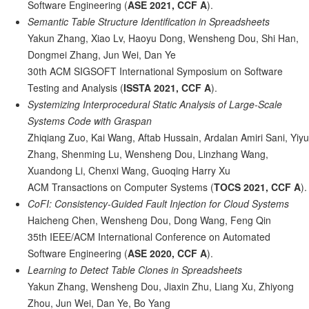
Software Engineering (
ASE 2021, CCF A
).
Semantic Table Structure Identification in Spreadsheets
Yakun Zhang, Xiao Lv, Haoyu Dong, Wensheng Dou, Shi Han,
Dongmei Zhang, Jun Wei, Dan Ye
30th ACM SIGSOFT International Symposium on Software
Testing and Analysis (
ISSTA 2021, CCF A
).
Systemizing Interprocedural Static Analysis of Large-Scale
Systems Code with Graspan
Zhiqiang Zuo, Kai Wang, Aftab Hussain, Ardalan Amiri Sani, Yiyu
Zhang, Shenming Lu, Wensheng Dou, Linzhang Wang,
Xuandong Li, Chenxi Wang, Guoqing Harry Xu
ACM Transactions on Computer Systems (
TOCS 2021, CCF A
).
CoFI: Consistency-Guided Fault Injection for Cloud Systems
Haicheng Chen, Wensheng Dou, Dong Wang, Feng Qin
35th IEEE/ACM International Conference on Automated
Software Engineering (
ASE 2020, CCF A
).
Learning to Detect Table Clones in Spreadsheets
Yakun Zhang, Wensheng Dou, Jiaxin Zhu, Liang Xu, Zhiyong
Zhou, Jun Wei, Dan Ye, Bo Yang