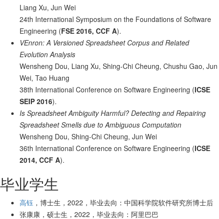
Liang Xu, Jun Wei
24th International Symposium on the Foundations of Software
Engineering (
FSE 2016, CCF A
).
VEnron: A Versioned Spreadsheet Corpus and Related
Evolution Analysis
Wensheng Dou, Liang Xu, Shing-Chi Cheung, Chushu Gao, Jun
Wei, Tao Huang
38th International Conference on Software Engineering (
ICSE
SEIP 2016
).
Is Spreadsheet Ambiguity Harmful? Detecting and Repairing
Spreadsheet Smells due to Ambiguous Computation
Wensheng Dou, Shing-Chi Cheung, Jun Wei
36th International Conference on Software Engineering (
ICSE
2014, CCF A
).
毕业学生
高钰
，博士生，2022，毕业去向：中国科学院软件研究所博士后
张康康，硕士生，2022，毕业去向：阿里巴巴