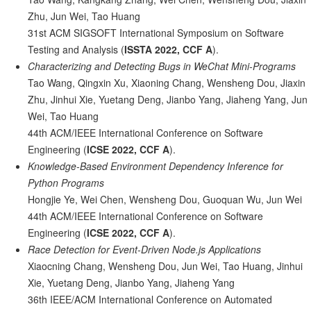
Zhu, Jun Wei, Tao Huang
31st ACM SIGSOFT International Symposium on Software
Testing and Analysis (
ISSTA 2022, CCF A
).
Characterizing and Detecting Bugs in WeChat Mini-Programs
Tao Wang, Qingxin Xu, Xiaoning Chang, Wensheng Dou, Jiaxin
Zhu, Jinhui Xie, Yuetang Deng, Jianbo Yang, Jiaheng Yang, Jun
Wei, Tao Huang
44th ACM/IEEE International Conference on Software
Engineering (
ICSE 2022, CCF A
).
Knowledge-Based Environment Dependency Inference for
Python Programs
Hongjie Ye, Wei Chen, Wensheng Dou, Guoquan Wu, Jun Wei
44th ACM/IEEE International Conference on Software
Engineering (
ICSE 2022, CCF A
).
Race Detection for Event-Driven Node.js Applications
Xiaocning Chang, Wensheng Dou, Jun Wei, Tao Huang, Jinhui
Xie, Yuetang Deng, Jianbo Yang, Jiaheng Yang
36th IEEE/ACM International Conference on Automated