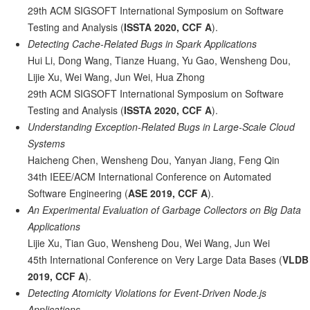
29th ACM SIGSOFT International Symposium on Software
Testing and Analysis (
ISSTA 2020, CCF A
).
Detecting Cache-Related Bugs in Spark Applications
Hui Li, Dong Wang, Tianze Huang, Yu Gao, Wensheng Dou,
Lijie Xu, Wei Wang, Jun Wei, Hua Zhong
29th ACM SIGSOFT International Symposium on Software
Testing and Analysis (
ISSTA 2020, CCF A
).
Understanding Exception-Related Bugs in Large-Scale Cloud
Systems
Haicheng Chen, Wensheng Dou, Yanyan Jiang, Feng Qin
34th IEEE/ACM International Conference on Automated
Software Engineering (
ASE 2019, CCF A
).
An Experimental Evaluation of Garbage Collectors on Big Data
Applications
Lijie Xu, Tian Guo, Wensheng Dou, Wei Wang, Jun Wei
45th International Conference on Very Large Data Bases (
VLDB
2019, CCF A
).
Detecting Atomicity Violations for Event-Driven Node.js
Applications