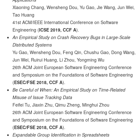
Xiaoning Chang, Wensheng Dou, Yu Gao, Jie Wang, Jun Wei,
Tao Huang
41st ACM/IEEE International Conference on Software
Engineering (
ICSE 2019, CCF A
).
An Empirical Study on Crash Recovery Bugs in Large-Scale
Distributed Systems
Yu Gao, Wensheng Dou, Feng Qin, Chushu Gao, Dong Wang,
Jun Wei, Ruirui Huang, Li Zhou, Yongming Wu
26th ACM Joint European Software Engineering Conference
and Symposium on the Foundations of Software Engineering
(
ESEC/FSE 2018, CCF A
).
Be Careful of When: An Empirical Study on Time-Related
Misuse of Issue Tracking Data
Feifei Tu, Jiaxin Zhu, Qimu Zheng, Minghui Zhou
26th ACM Joint European Software Engineering Conference
and Symposium on the Foundations of Software Engineering
(
ESEC/FSE 2018, CCF A
).
Expandable Group Identification in Spreadsheets