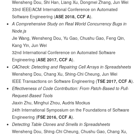
Wensheng Dou, Shi Han, Liang Xu, Dongmei Zhang, Jun Wei
33rd IEEE/ACM International Conference on Automated
Software Engineering (
ASE 2018, CCF A
).
A Comprehensive Study on Real World Concurrency Bugs in
Node.js
Jie Wang, Wensheng Dou, Yu Gao, Chushu Gao, Feng Qin,
Kang Yin, Jun Wei
32nd International Conference on Automated Software
Engineering (
ASE 2017, CCF A
).
CACheck: Detecting and Repairing Cell Arrays in Spreadsheets
Wensheng Dou, Chang Xu, Shing-Chi Cheung, Jun Wei
IEEE Transactions on Software Engineering (
TSE 2017, CCF A
).
Effectiveness of Code Contribution: From Patch-Based to Pull-
Request-Based Tools
Jiaxin Zhu, Minghui Zhou, Audris Mockus
24th International Symposium on the Foundations of Software
Engineering (
FSE 2016, CCF A
).
Detecting Table Clones and Smells in Spreadsheets
Wensheng Dou, Shing-Chi Cheung, Chushu Gao, Chang Xu,